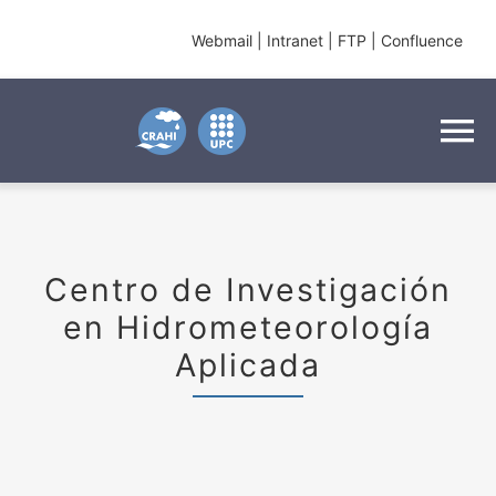
Skip
Webmail
|
Intranet
|
FTP
|
Conflue
nce
to
content
To
Na
El CRAHI
Centro de Investigación
Investigación
en Hidrometeorología
Aplicada
Innovación
Noticias