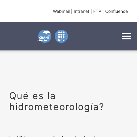
Skip
Webmail
|
Intranet
|
FTP
|
Conflue
nce
to
content
To
Na
El CRAHI
Investigación
Qué es la
Innovación
hidrometeorología?
Noticias